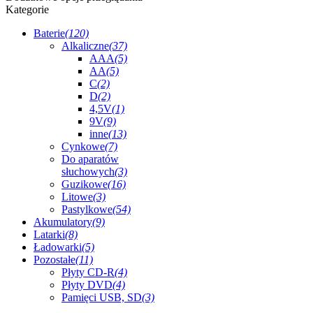
Kategorie
Baterie
(120)
Alkaliczne
(37)
AAA
(5)
AA
(5)
C
(2)
D
(2)
4,5V
(1)
9V
(9)
inne
(13)
Cynkowe
(7)
Do aparatów
słuchowych
(3)
Guzikowe
(16)
Litowe
(3)
Pastylkowe
(54)
Akumulatory
(9)
Latarki
(8)
Ładowarki
(5)
Pozostałe
(11)
Płyty CD-R
(4)
Płyty DVD
(4)
Pamięci USB, SD
(3)