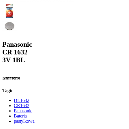
Panasonic
CR 1632
3V 1BL
Tagi:
DL1632
CR1632
Panasonic
Bateria
pastylkowa