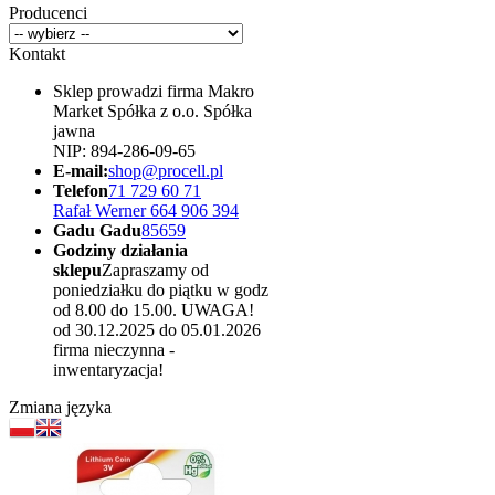
Producenci
Kontakt
Sklep prowadzi firma Makro
Market Spółka z o.o. Spółka
jawna
NIP: 894-286-09-65
E-mail:
shop@procell.pl
Telefon
71 729 60 71
Rafał Werner 664 906 394
Gadu Gadu
85659
Godziny działania
sklepu
Zapraszamy od
poniedziałku do piątku w godz
od 8.00 do 15.00. UWAGA!
od 30.12.2025 do 05.01.2026
firma nieczynna -
inwentaryzacja!
Zmiana języka