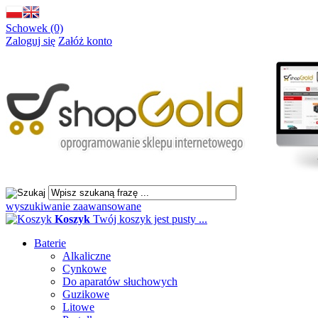
Schowek (0)
Zaloguj się
Załóż konto
wyszukiwanie zaawansowane
Koszyk
Twój koszyk jest pusty ...
Baterie
Alkaliczne
Cynkowe
Do aparatów słuchowych
Guzikowe
Litowe