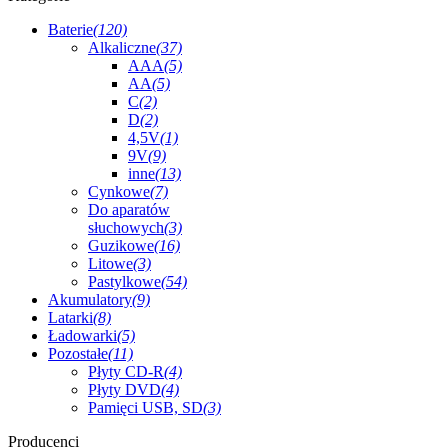
Baterie
(120)
Alkaliczne
(37)
AAA
(5)
AA
(5)
C
(2)
D
(2)
4,5V
(1)
9V
(9)
inne
(13)
Cynkowe
(7)
Do aparatów
słuchowych
(3)
Guzikowe
(16)
Litowe
(3)
Pastylkowe
(54)
Akumulatory
(9)
Latarki
(8)
Ładowarki
(5)
Pozostałe
(11)
Płyty CD-R
(4)
Płyty DVD
(4)
Pamięci USB, SD
(3)
Producenci