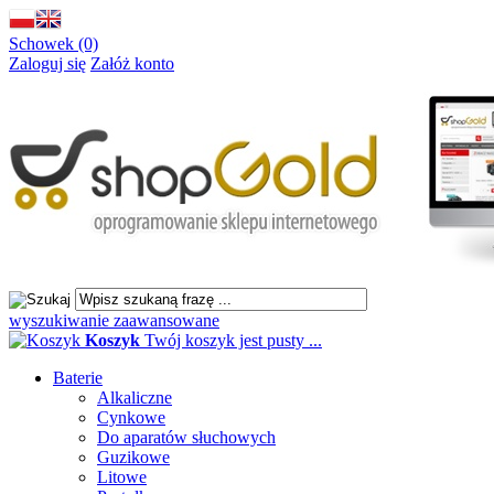
Schowek (0)
Zaloguj się
Załóż konto
wyszukiwanie zaawansowane
Koszyk
Twój koszyk jest pusty ...
Baterie
Alkaliczne
Cynkowe
Do aparatów słuchowych
Guzikowe
Litowe