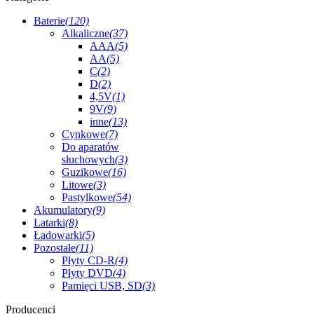
Baterie
(120)
Alkaliczne
(37)
AAA
(5)
AA
(5)
C
(2)
D
(2)
4,5V
(1)
9V
(9)
inne
(13)
Cynkowe
(7)
Do aparatów
słuchowych
(3)
Guzikowe
(16)
Litowe
(3)
Pastylkowe
(54)
Akumulatory
(9)
Latarki
(8)
Ładowarki
(5)
Pozostałe
(11)
Płyty CD-R
(4)
Płyty DVD
(4)
Pamięci USB, SD
(3)
Producenci