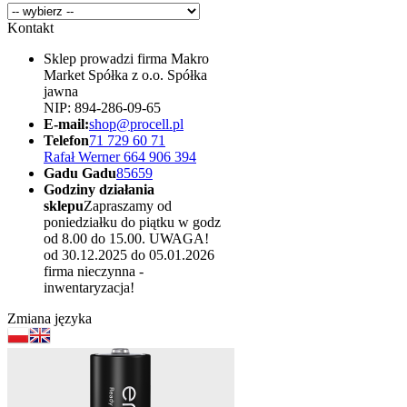
Kontakt
Sklep prowadzi firma Makro
Market Spółka z o.o. Spółka
jawna
NIP: 894-286-09-65
E-mail:
shop@procell.pl
Telefon
71 729 60 71
Rafał Werner 664 906 394
Gadu Gadu
85659
Godziny działania
sklepu
Zapraszamy od
poniedziałku do piątku w godz
od 8.00 do 15.00. UWAGA!
od 30.12.2025 do 05.01.2026
firma nieczynna -
inwentaryzacja!
Zmiana języka