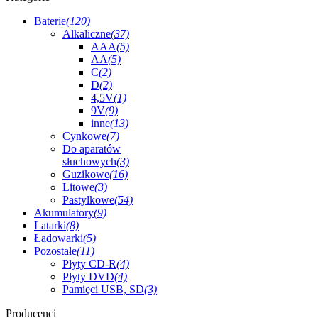
Baterie
(120)
Alkaliczne
(37)
AAA
(5)
AA
(5)
C
(2)
D
(2)
4,5V
(1)
9V
(9)
inne
(13)
Cynkowe
(7)
Do aparatów
słuchowych
(3)
Guzikowe
(16)
Litowe
(3)
Pastylkowe
(54)
Akumulatory
(9)
Latarki
(8)
Ładowarki
(5)
Pozostałe
(11)
Płyty CD-R
(4)
Płyty DVD
(4)
Pamięci USB, SD
(3)
Producenci