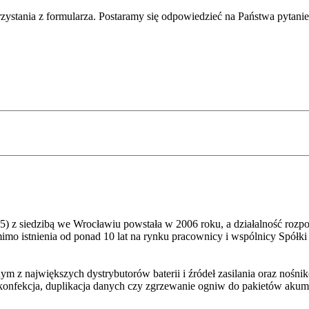
rzystania z formularza. Postaramy się odpowiedzieć na Państwa pytani
 z siedzibą we Wrocławiu powstała w 2006 roku, a działalność rozpoc
istnienia od ponad 10 lat na rynku pracownicy i wspólnicy Spółki 
nym z największych dystrybutorów baterii i źródeł zasilania oraz noś
ia, konfekcja, duplikacja danych czy zgrzewanie ogniw do pakietów a