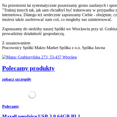
Na przestrzeni lat systematycznie poszerzamy grono zaufanych i sp
"Traktuj innych tak, jak sam chciałbyś być traktowany w przypadku z
internetowa. Dlatego też serdecznie zapraszamy Ciebie - obojętnie, cz
możesz także zaoferować nam coś, co mogłoby nas zainteresować.
Zapraszamy do siedziby naszej Spółki we Wrocławiu przy ul. Grabis
prowadzimy działalność gospodarczą.
Z uszanowaniem
Pracownicy Spółki Makro Market Spółka z o.o. Spółka Jawna
Polecamy produkty
zobacz szczegóły
Polecamy
Maxell pendrive USB 3.0 64GB BL1