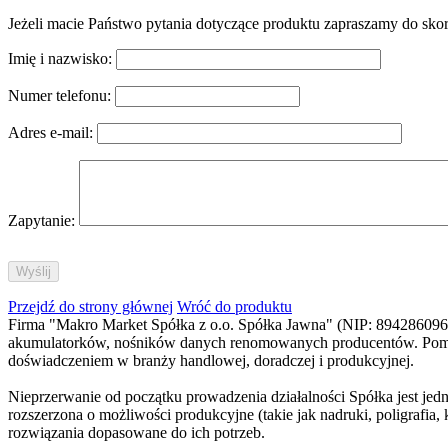
Jeżeli macie Państwo pytania dotyczące produktu zapraszamy do sko
Imię i nazwisko:
Numer telefonu:
Adres e-mail:
Zapytanie:
Przejdź do strony głównej
Wróć do produktu
Firma "Makro Market Spółka z o.o. Spółka Jawna" (NIP: 8942860965)
akumulatorków, nośników danych renomowanych producentów. Pomimo 
doświadczeniem w branży handlowej, doradczej i produkcyjnej.
Nieprzerwanie od początku prowadzenia działalności Spółka jest jed
rozszerzona o możliwości produkcyjne (takie jak nadruki, poligraf
rozwiązania dopasowane do ich potrzeb.