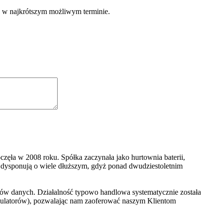
e w najkrótszym możliwym terminie.
zęła w 2008 roku. Spółka zaczynała jako hurtownia baterii,
dysponują o wiele dłuższym, gdyż ponad dwudziestoletnim
ników danych. Działalność typowo handlowa systematycznie została
kumulatorów), pozwalając nam zaoferować naszym Klientom