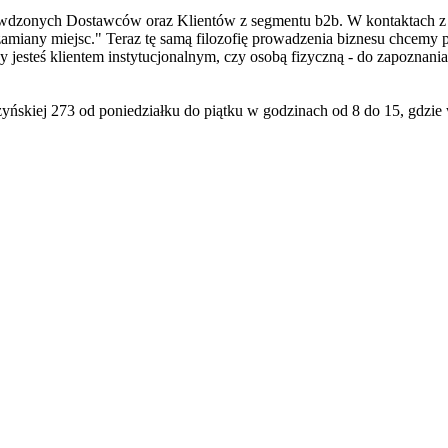
rawdzonych Dostawców oraz Klientów z segmentu b2b. W kontaktach z 
amiany miejsc." Teraz tę samą filozofię prowadzenia biznesu chcemy pr
y jesteś klientem instytucjonalnym, czy osobą fizyczną - do zapoznania
zyńskiej 273 od poniedziałku do piątku w godzinach od 8 do 15, gdz