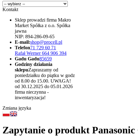
Kontakt
Sklep prowadzi firma Makro
Market Spółka z o.o. Spółka
jawna
NIP: 894-286-09-65
E-mail:
shop@procell.pl
Telefon
71 729 60 71
Rafał Werner 664 906 394
Gadu Gadu
85659
Godziny działania
sklepu
Zapraszamy od
poniedziałku do piątku w godz
od 8.00 do 15.00. UWAGA!
od 30.12.2025 do 05.01.2026
firma nieczynna -
inwentaryzacja!
Zmiana języka
Zapytanie o produkt Panasonic