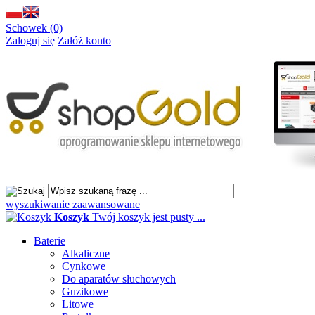
Schowek (0)
Zaloguj się
Załóż konto
wyszukiwanie zaawansowane
Koszyk
Twój koszyk jest pusty ...
Baterie
Alkaliczne
Cynkowe
Do aparatów słuchowych
Guzikowe
Litowe