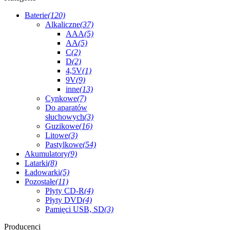
Baterie
(120)
Alkaliczne
(37)
AAA
(5)
AA
(5)
C
(2)
D
(2)
4,5V
(1)
9V
(9)
inne
(13)
Cynkowe
(7)
Do aparatów
słuchowych
(3)
Guzikowe
(16)
Litowe
(3)
Pastylkowe
(54)
Akumulatory
(9)
Latarki
(8)
Ładowarki
(5)
Pozostałe
(11)
Płyty CD-R
(4)
Płyty DVD
(4)
Pamięci USB, SD
(3)
Producenci