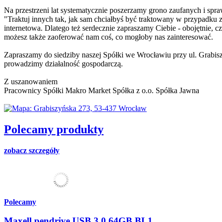
Na przestrzeni lat systematycznie poszerzamy grono zaufanych i sp
"Traktuj innych tak, jak sam chciałbyś być traktowany w przypadku z
internetowa. Dlatego też serdecznie zapraszamy Ciebie - obojętnie, cz
możesz także zaoferować nam coś, co mogłoby nas zainteresować.
Zapraszamy do siedziby naszej Spółki we Wrocławiu przy ul. Grabis
prowadzimy działalność gospodarczą.
Z uszanowaniem
Pracownicy Spółki Makro Market Spółka z o.o. Spółka Jawna
Polecamy produkty
zobacz szczegóły
Polecamy
Maxell pendrive USB 3.0 64GB BL1