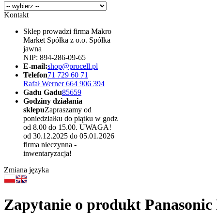
Kontakt
Sklep prowadzi firma Makro
Market Spółka z o.o. Spółka
jawna
NIP: 894-286-09-65
E-mail:
shop@procell.pl
Telefon
71 729 60 71
Rafał Werner 664 906 394
Gadu Gadu
85659
Godziny działania
sklepu
Zapraszamy od
poniedziałku do piątku w godz
od 8.00 do 15.00. UWAGA!
od 30.12.2025 do 05.01.2026
firma nieczynna -
inwentaryzacja!
Zmiana języka
Zapytanie o produkt Panasonic