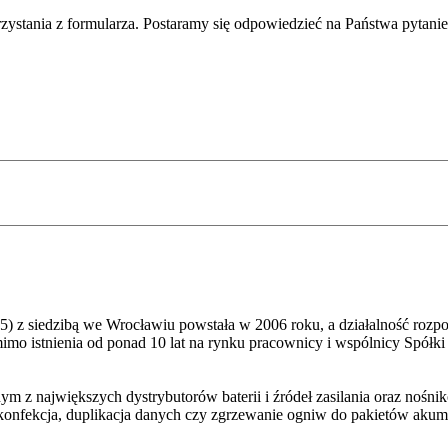
rzystania z formularza. Postaramy się odpowiedzieć na Państwa pytani
 z siedzibą we Wrocławiu powstała w 2006 roku, a działalność rozpoc
istnienia od ponad 10 lat na rynku pracownicy i wspólnicy Spółki 
nym z największych dystrybutorów baterii i źródeł zasilania oraz noś
ia, konfekcja, duplikacja danych czy zgrzewanie ogniw do pakietów a