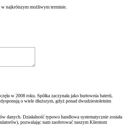
e w najkrótszym możliwym terminie.
zęła w 2008 roku. Spółka zaczynała jako hurtownia baterii,
dysponują o wiele dłuższym, gdyż ponad dwudziestoletnim
ników danych. Działalność typowo handlowa systematycznie została
kumulatorów), pozwalając nam zaoferować naszym Klientom