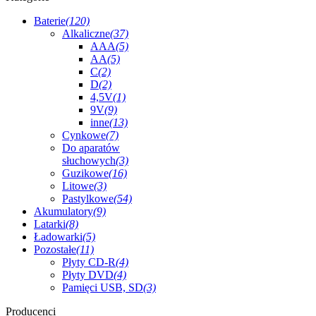
Baterie
(120)
Alkaliczne
(37)
AAA
(5)
AA
(5)
C
(2)
D
(2)
4,5V
(1)
9V
(9)
inne
(13)
Cynkowe
(7)
Do aparatów
słuchowych
(3)
Guzikowe
(16)
Litowe
(3)
Pastylkowe
(54)
Akumulatory
(9)
Latarki
(8)
Ładowarki
(5)
Pozostałe
(11)
Płyty CD-R
(4)
Płyty DVD
(4)
Pamięci USB, SD
(3)
Producenci