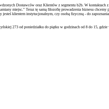
rawdzonych Dostawców oraz Klientów z segmentu b2b. W kontaktach z 
amiany miejsc." Teraz tę samą filozofię prowadzenia biznesu chcemy pr
y jesteś klientem instytucjonalnym, czy osobą fizyczną - do zapoznania
zyńskiej 273 od poniedziałku do piątku w godzinach od 8 do 15, gdz