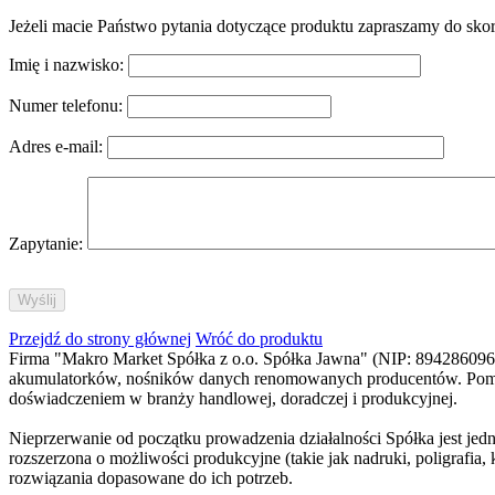
Jeżeli macie Państwo pytania dotyczące produktu zapraszamy do sko
Imię i nazwisko:
Numer telefonu:
Adres e-mail:
Zapytanie:
Przejdź do strony głównej
Wróć do produktu
Firma "Makro Market Spółka z o.o. Spółka Jawna" (NIP: 8942860965)
akumulatorków, nośników danych renomowanych producentów. Pomimo 
doświadczeniem w branży handlowej, doradczej i produkcyjnej.
Nieprzerwanie od początku prowadzenia działalności Spółka jest jed
rozszerzona o możliwości produkcyjne (takie jak nadruki, poligraf
rozwiązania dopasowane do ich potrzeb.