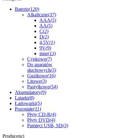
Baterie
(120)
Alkaliczne
(37)
AAA
(5)
AA
(5)
C
(2)
D
(2)
4,5V
(1)
9V
(9)
inne
(13)
Cynkowe
(7)
Do aparatów
słuchowych
(3)
Guzikowe
(16)
Litowe
(3)
Pastylkowe
(54)
Akumulatory
(9)
Latarki
(8)
Ładowarki
(5)
Pozostałe
(11)
Płyty CD-R
(4)
Płyty DVD
(4)
Pamięci USB, SD
(3)
Producenci