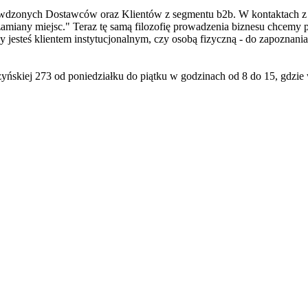
rawdzonych Dostawców oraz Klientów z segmentu b2b. W kontaktach z 
amiany miejsc." Teraz tę samą filozofię prowadzenia biznesu chcemy pr
y jesteś klientem instytucjonalnym, czy osobą fizyczną - do zapoznania
zyńskiej 273 od poniedziałku do piątku w godzinach od 8 do 15, gdz