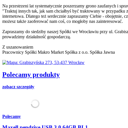
Na przestrzeni lat systematycznie poszerzamy grono zaufanych i sp
"Traktuj innych tak, jak sam chciałbyś być traktowany w przypadku z
internetowa. Dlatego też serdecznie zapraszamy Ciebie - obojętnie, cz
możesz także zaoferować nam coś, co mogłoby nas zainteresować.
Zapraszamy do siedziby naszej Spółki we Wrocławiu przy ul. Grabis
prowadzimy działalność gospodarczą.
Z uszanowaniem
Pracownicy Spółki Makro Market Spółka z o.o. Spółka Jawna
Polecamy produkty
zobacz szczegóły
Polecamy
Maxell pendrive USB 3.0 64GB BL1