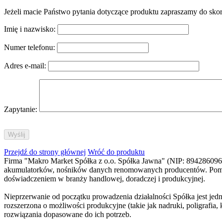
Jeżeli macie Państwo pytania dotyczące produktu zapraszamy do sko
Imię i nazwisko:
Numer telefonu:
Adres e-mail:
Zapytanie:
Przejdź do strony głównej
Wróć do produktu
Firma "Makro Market Spółka z o.o. Spółka Jawna" (NIP: 8942860965)
akumulatorków, nośników danych renomowanych producentów. Pomimo 
doświadczeniem w branży handlowej, doradczej i produkcyjnej.
Nieprzerwanie od początku prowadzenia działalności Spółka jest jed
rozszerzona o możliwości produkcyjne (takie jak nadruki, poligraf
rozwiązania dopasowane do ich potrzeb.