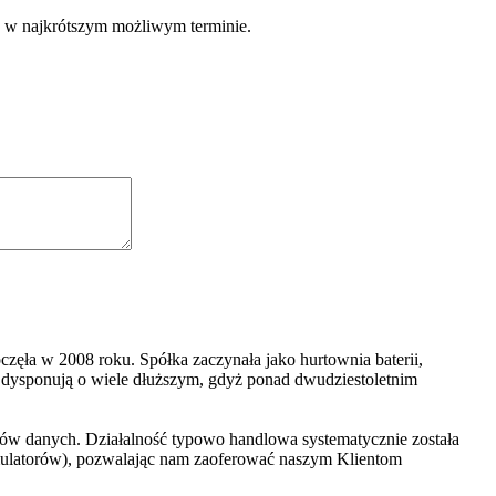
e w najkrótszym możliwym terminie.
zęła w 2008 roku. Spółka zaczynała jako hurtownia baterii,
dysponują o wiele dłuższym, gdyż ponad dwudziestoletnim
ników danych. Działalność typowo handlowa systematycznie została
kumulatorów), pozwalając nam zaoferować naszym Klientom