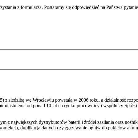
rzystania z formularza. Postaramy się odpowiedzieć na Państwa pytani
 z siedzibą we Wrocławiu powstała w 2006 roku, a działalność rozpoc
istnienia od ponad 10 lat na rynku pracownicy i wspólnicy Spółki 
nym z największych dystrybutorów baterii i źródeł zasilania oraz noś
ia, konfekcja, duplikacja danych czy zgrzewanie ogniw do pakietów a