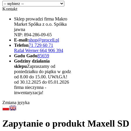
Kontakt
Sklep prowadzi firma Makro
Market Spółka z o.o. Spółka
jawna
NIP: 894-286-09-65
E-mail:
shop@procell.pl
Telefon
71 729 60 71
Rafał Werner 664 906 394
Gadu Gadu
85659
Godziny działania
sklepu
Zapraszamy od
poniedziałku do piątku w godz
od 8.00 do 15.00. UWAGA!
od 30.12.2025 do 05.01.2026
firma nieczynna -
inwentaryzacja!
Zmiana języka
Zapytanie o produkt Maxell SD