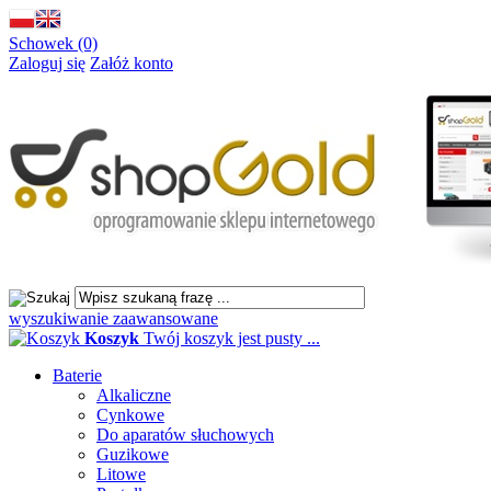
Schowek (0)
Zaloguj się
Załóż konto
wyszukiwanie zaawansowane
Koszyk
Twój koszyk jest pusty ...
Baterie
Alkaliczne
Cynkowe
Do aparatów słuchowych
Guzikowe
Litowe