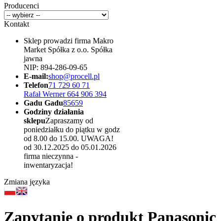
Producenci
Kontakt
Sklep prowadzi firma Makro
Market Spółka z o.o. Spółka
jawna
NIP: 894-286-09-65
E-mail:
shop@procell.pl
Telefon
71 729 60 71
Rafał Werner 664 906 394
Gadu Gadu
85659
Godziny działania
sklepu
Zapraszamy od
poniedziałku do piątku w godz
od 8.00 do 15.00. UWAGA!
od 30.12.2025 do 05.01.2026
firma nieczynna -
inwentaryzacja!
Zmiana języka
Zapytanie o produkt Panasonic