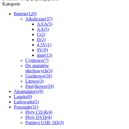
Kategorie
Baterie
(120)
Alkaliczne
(37)
AAA
(5)
AA
(5)
C
(2)
D
(2)
4,5V
(1)
9V
(9)
inne
(13)
Cynkowe
(7)
Do aparatów
słuchowych
(3)
Guzikowe
(16)
Litowe
(3)
Pastylkowe
(54)
Akumulatory
(9)
Latarki
(8)
Ładowarki
(5)
Pozostałe
(11)
Płyty CD-R
(4)
Płyty DVD
(4)
Pamięci USB, SD
(3)